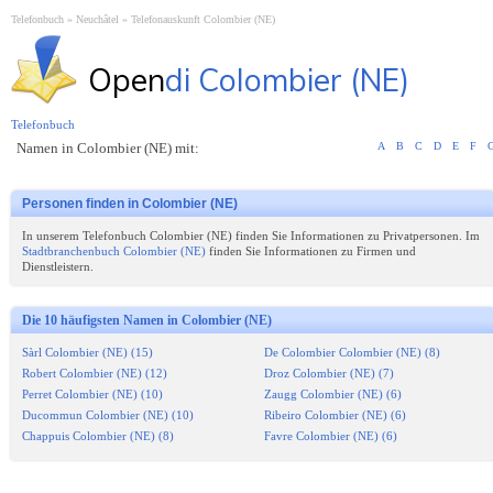
Telefonbuch
Neuchâtel
Telefonauskunft Colombier (NE)
Open
di Colombier (NE)
Telefonbuch
Namen in Colombier (NE) mit:
A
B
C
D
E
F
Personen finden in Colombier (NE)
In unserem Telefonbuch Colombier (NE) finden Sie Informationen zu Privatpersonen. Im
Stadtbranchenbuch Colombier (NE)
finden Sie Informationen zu Firmen und
Dienstleistern.
Die 10 häufigsten Namen in Colombier (NE)
Sàrl Colombier (NE) (15)
De Colombier Colombier (NE) (8)
Robert Colombier (NE) (12)
Droz Colombier (NE) (7)
Perret Colombier (NE) (10)
Zaugg Colombier (NE) (6)
Ducommun Colombier (NE) (10)
Ribeiro Colombier (NE) (6)
Chappuis Colombier (NE) (8)
Favre Colombier (NE) (6)